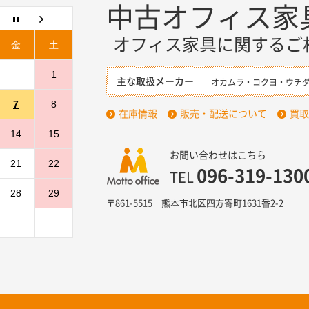
中古オフィス家
性確保のために、セキュリティに万全の対策を講じています。
オフィス家具に関するご
金
土
・修正・削除などをご希望される場合には、ご本人であることを
1
主な取扱メーカー
オカムラ・コクヨ・ウチ
7
8
適用される日本の法令、その他規範を遵守するとともに、本ポリ
在庫情報
販売・配送について
買取
14
15
お問い合わせはこちら
21
22
い合せは下記までご連絡ください。
096-319-130
TEL
28
29
〒861-5515 熊本市北区四方寄町1631番2-2
1631番2-2
319-1301
ce.jp