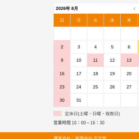
個人情報の安全対策
2026年 8月
当店は、個人情報の正確性及び安全
日
月
火
水
木
ご本人の照会
お客さまがご本人の個人情報の照会
法令、規範の遵守と見直し
2
3
4
5
6
当店は、保有する個人情報に関して
努めます。
9
10
11
12
13
お問い合わせ
16
17
18
19
20
当店の個人情報の取扱に関するお問
23
24
25
26
27
店名：もっとオフィス
30
31
〒861-5515 熊本市北区四方寄町
定休日(土曜・日曜・祝祭日)
TEL:096-319-1300 FAX:096-
営業時間：10：00～16：30
営業時間 10：00～16：30
定休日：土曜・日曜・祝祭日
ホームページ：www.motto-offi
運営会社：
有限会社 正文堂