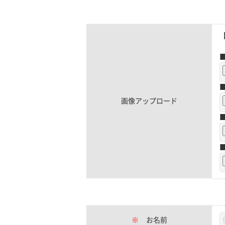
画像アップロード
※
お名前