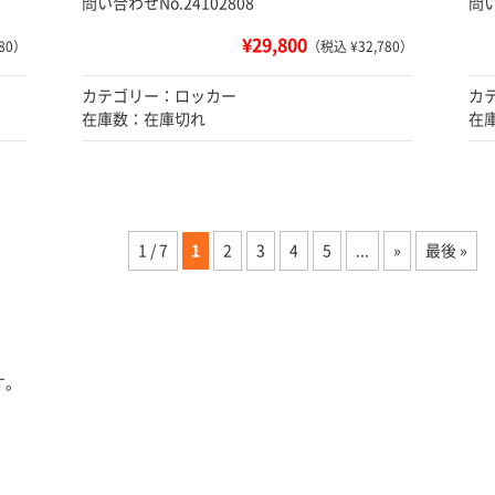
問い合わせNo.24102808
問い
¥29,800
80）
（税込 ¥32,780）
カテゴリー：ロッカー
カ
在庫数：在庫切れ
在
1 / 7
1
2
3
4
5
...
»
最後 »
す。
。