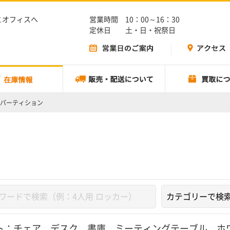
とオフィスへ
営業時間 10：00～16：30
定休日 土・日・祝祭日
パーティション
ト：
チェア
、
デスク
、
書庫
、
ミーティングテーブル
、
ホ