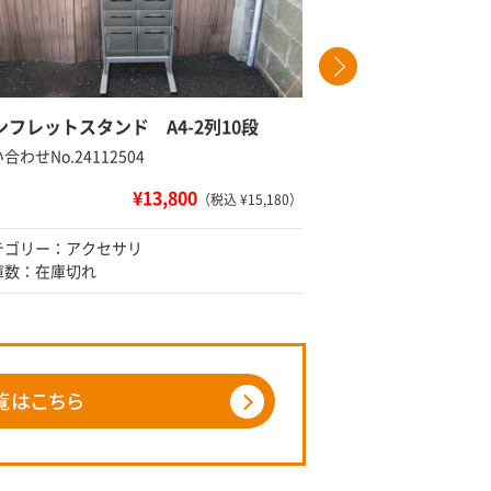
ンフレットスタンド A4-2列10段
キーボッ
合わせNo.24112504
問い合わせNo
¥13,800
（税込 ¥15,180）
テゴリー：アクセサリ
カテゴリー
庫数：在庫切れ
在庫数：1