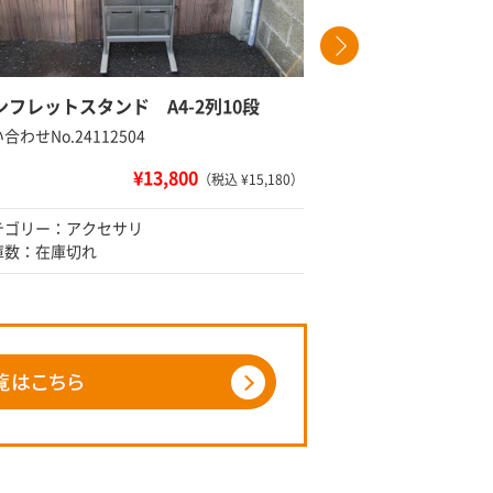
ンフレットスタンド A4-2列10段
キーボッ
合わせNo.24112504
問い合わせNo
¥13,800
（税込 ¥15,180）
テゴリー：アクセサリ
カテゴリー
庫数：在庫切れ
在庫数：1