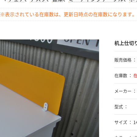
※表示されている在庫数は、更新日時点の
在庫数になります。
机上仕切
販売価格 
在庫数 ：
メーカー ：
型式 ：
サイズ ： 