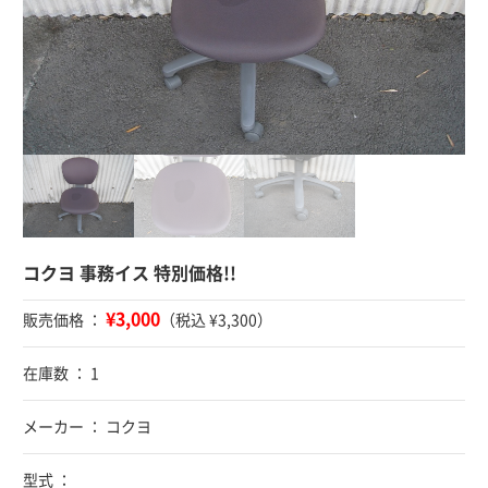
コクヨ 事務イス 特別価格!!
¥3,000
販売価格 ：
（税込 ¥3,300）
在庫数 ： 1
メーカー ： コクヨ
型式 ：