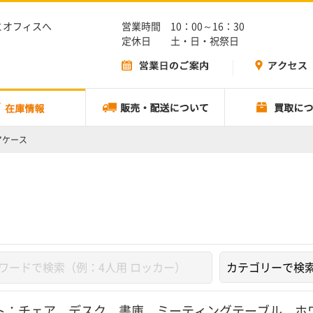
とオフィスへ
営業時間 10：00～16：30
定休日 土・日・祝祭日
アケース
ト：
チェア
、
デスク
、
書庫
、
ミーティングテーブル
、
ホ