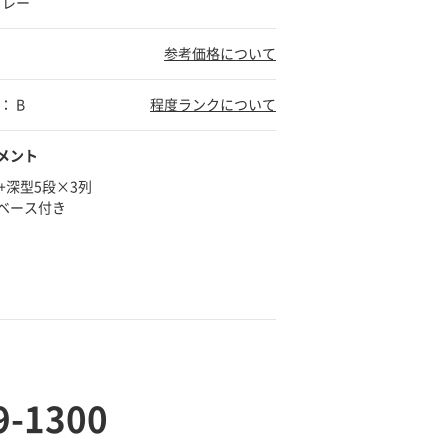
グレー
参考価格について
： B
程度ランクについて
メント
+深型5段×3列
ベース付き
9-1300