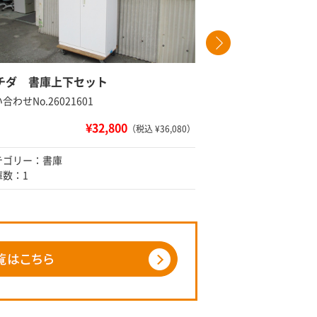
チダ 書庫上下セット
ウチダ 両
合わせNo.26021601
問い合わせNo
¥32,800
（税込 ¥36,080）
テゴリー：書庫
カテゴリー
庫数：1
在庫数：2