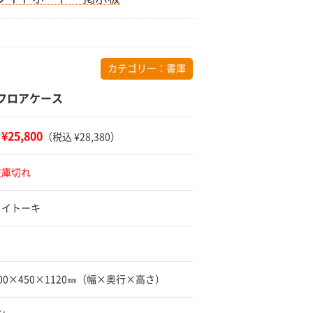
カテゴリー：
書庫
 フロアケース
¥25,800
：
（税込 ¥28,380）
在庫切れ
 イトーキ
900×450×1120㎜（幅×奥行×高さ）