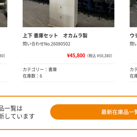
上下 書庫セット オカムラ製
ウ
問い合わせNo.26080502
問い
¥45,800
80）
（税込 ¥50,380）
カテゴリー：書庫
カ
在庫数：6
在
品一覧は
新しています