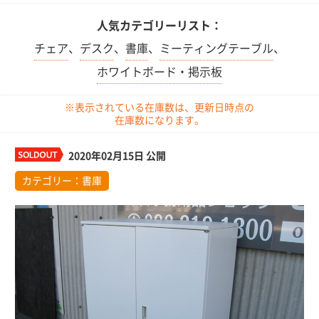
人気カテゴリーリスト：
チェア
、
デスク
、
書庫
、
ミーティングテーブル
、
ホワイトボード・掲示板
※表示されている在庫数は、更新日時点の
在庫数になります。
2020年02月15日 公開
カテゴリー：
書庫