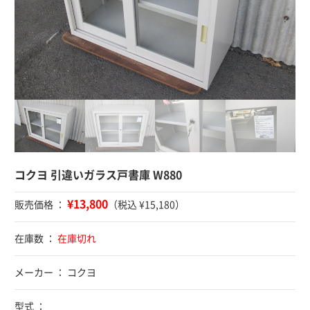
コクヨ 引違いガラス戸書庫 W880
¥13,800
販売価格 ：
（税込 ¥15,180）
在庫数 ：
在庫切れ
メーカー ： コクヨ
型式 ：