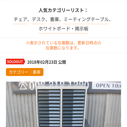
人気カテゴリーリスト：
チェア
、
デスク
、
書庫
、
ミーティングテーブル
、
ホワイトボード・掲示板
※表示されている在庫数は、更新日時点の
在庫数になります。
2018年02月23日 公開
カテゴリー：
書庫