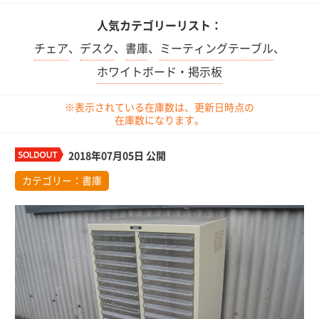
人気カテゴリーリスト：
チェア
、
デスク
、
書庫
、
ミーティングテーブル
、
ホワイトボード・掲示板
※表示されている在庫数は、更新日時点の
在庫数になります。
2018年07月05日 公開
カテゴリー：
書庫