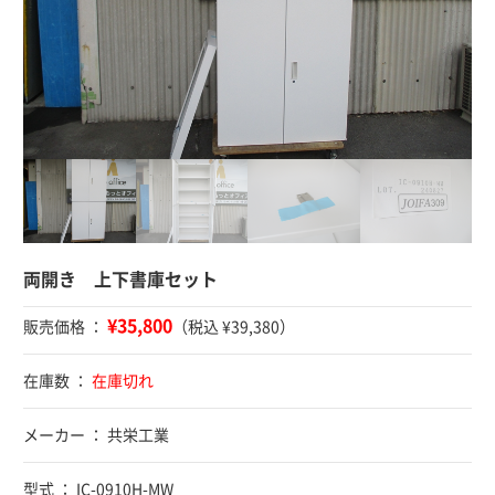
両開き 上下書庫セット
¥35,800
販売価格 ：
（税込 ¥39,380）
在庫数 ：
在庫切れ
メーカー ： 共栄工業
型式 ： IC-0910H-MW