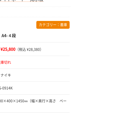
カテゴリー：
書庫
A4-４段
¥25,800
：
（税込 ¥28,380）
在庫切れ
 ナイキ
-0914K
900×400×1450㎜（幅×奥行×高さ ベー