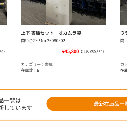
上下 書庫セット オカムラ製
ウ
問い合わせNo.26080502
問い
¥45,800
80）
（税込 ¥50,380）
カテゴリー：書庫
カ
在庫数：6
在
品一覧は
新しています