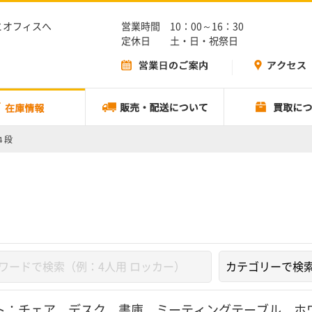
とオフィスへ
営業時間 10：00～16：30
定休日 土・日・祝祭日
４段
ト：
チェア
、
デスク
、
書庫
、
ミーティングテーブル
、
ホ