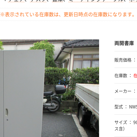
※表示されている在庫数は、更新日時点の
在庫数になります。
両開書庫 
販売価格 
在庫数 ：
メーカー ：
型式 ： NWS
サイズ ： 
ス含）