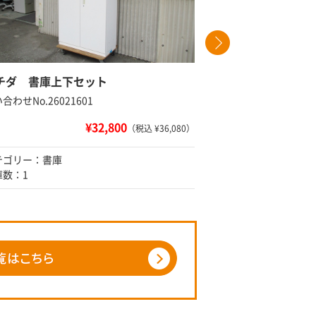
チダ 書庫上下セット
ウチダ 両
合わせNo.26021601
問い合わせNo
¥32,800
（税込 ¥36,080）
テゴリー：書庫
カテゴリー
庫数：1
在庫数：2