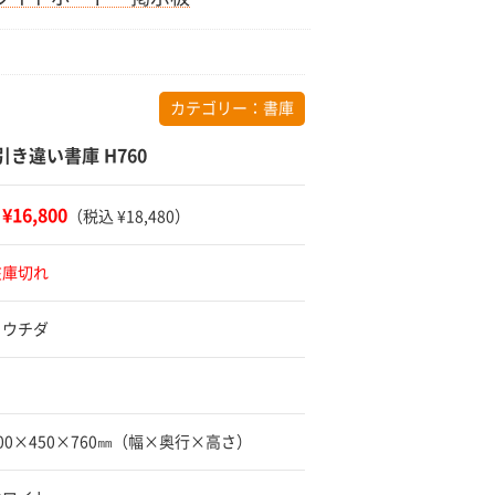
カテゴリー：
書庫
引き違い書庫 H760
¥16,800
：
（税込 ¥18,480）
在庫切れ
 ウチダ
900×450×760㎜（幅×奥行×高さ）