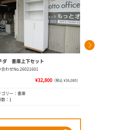
チダ 書庫上下セット
ウチダ 両
合わせNo.26021601
問い合わせNo
¥32,800
（税込 ¥36,080）
テゴリー：書庫
カテゴリー
庫数：1
在庫数：2