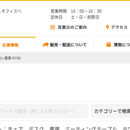
とオフィスへ
営業時間 10：00～16：30
定休日 土・日・祝祭日
い書庫 H760
ト：
チェア
、
デスク
、
書庫
、
ミーティングテーブル
、
ホ