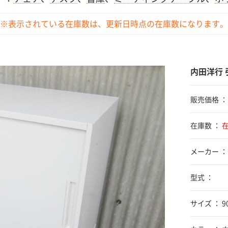
※表示されている在庫数は、更新日時点の
在庫数になります。
内田洋行 
販売価格 
在庫数 ：
メーカー ：
型式 ：
サイズ ： 