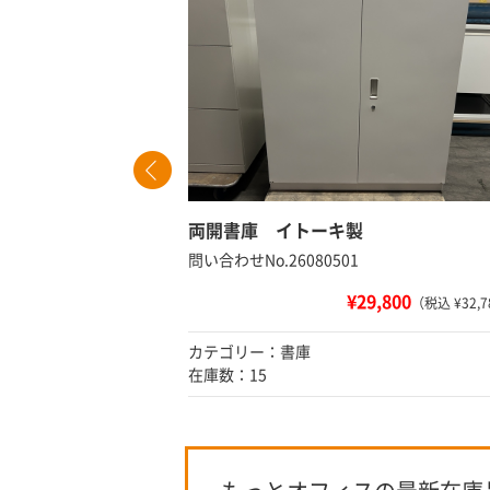
60
両開書庫 イトーキ製
問い合わせNo.26080501
¥29,800
 ¥53,680）
（税込 ¥32,7
カテゴリー：書庫
在庫数：15