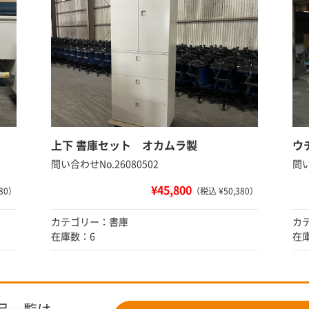
上下 書庫セット オカムラ製
ウ
問い合わせNo.26080502
問い
¥45,800
80）
（税込 ¥50,380）
カテゴリー：書庫
カ
在庫数：6
在