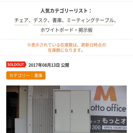
人気カテゴリーリスト：
チェア
、
デスク
、
書庫
、
ミーティングテーブル
、
ホワイトボード・掲示板
※表示されている在庫数は、更新日時点の
在庫数になります。
2017年08月13日 公開
カテゴリー：
書庫