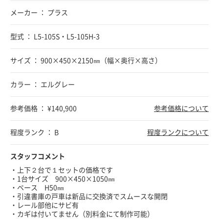
メーカー ： プラス
型式 ： L5-105S・L5-105H-3
サイズ ： 900×450×2150㎜（幅×奥行×高さ）
カラー ： エルグレー
参考価格 ： ¥140,900
参考価格について
程度ランク ： B
程度ランクについて
スタッフコメント
・上下２台で１セットの価格です
・1台サイズ 900×450×1050㎜
・ベース H50㎜
・引違書庫の戸車は新品に交換済でスムースな開閉
・レール部他にサビ有
・カギは付いてません（別料金にて制作可能）