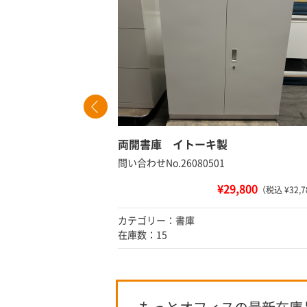
60
両開書庫 イトーキ製
問い合わせNo.26080501
¥29,800
 ¥53,680）
（税込 ¥32,7
カテゴリー：書庫
在庫数：15