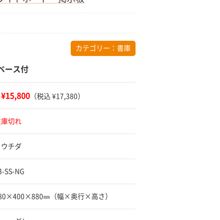
カテゴリー：
書庫
ベース付
¥15,800
：
（税込 ¥17,380）
在庫切れ
 ウチダ
-SS-NG
880×400×880㎜（幅×奥行×高さ）