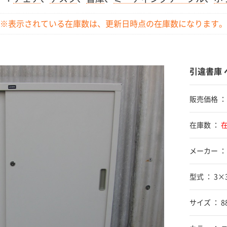
※表示されている在庫数は、更新日時点の
在庫数になります。
引違書庫 
販売価格 
在庫数 ：
メーカー ：
型式 ： 3×3
サイズ ： 