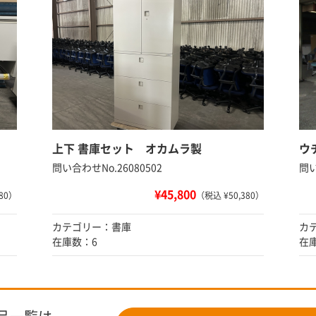
上下 書庫セット オカムラ製
ウ
問い合わせNo.26080502
問い
¥45,800
80）
（税込 ¥50,380）
カテゴリー：書庫
カ
在庫数：6
在