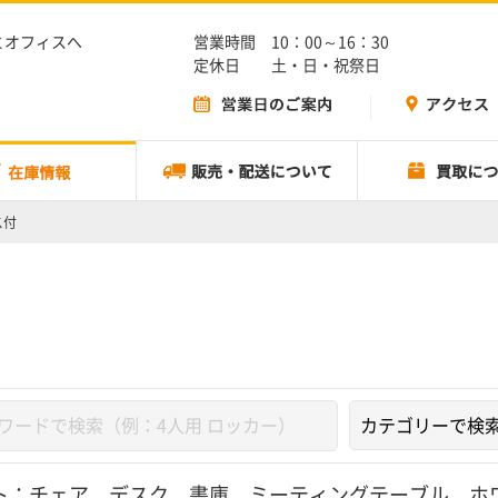
とオフィスへ
営業時間 10：00～16：30
定休日 土・日・祝祭日
ス付
ト：
チェア
、
デスク
、
書庫
、
ミーティングテーブル
、
ホ