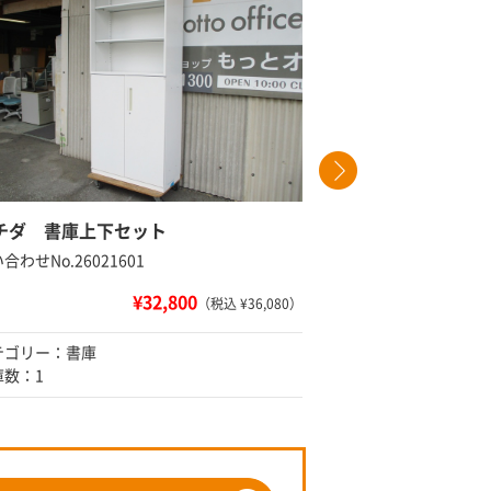
チダ 書庫上下セット
ウチダ 両
合わせNo.26021601
問い合わせNo
¥32,800
（税込 ¥36,080）
テゴリー：書庫
カテゴリー
庫数：1
在庫数：2