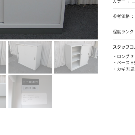
カラー ： 
参考価格 ： ¥
程度ランク 
スタッフコ
・ロングセ
・ベース H
・カギ 別途