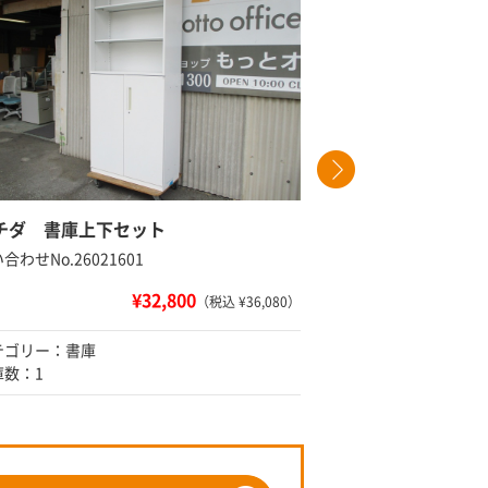
チダ 書庫上下セット
ウチダ 両
合わせNo.26021601
問い合わせNo
¥32,800
（税込 ¥36,080）
テゴリー：書庫
カテゴリー
庫数：1
在庫数：2