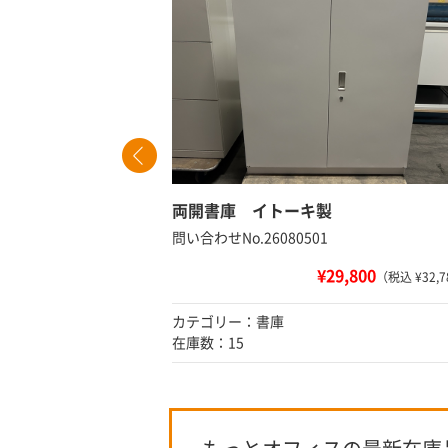
60
両開書庫 イトーキ製
問い合わせNo.26080501
¥29,800
 ¥53,680）
（税込 ¥32,7
カテゴリー：書庫
在庫数：15