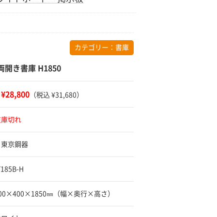
カテゴリー：
書庫
両開き書庫 H1850
¥28,800
：
（税込 ¥31,680）
在庫切れ
 東京鋼器
185B-H
900×400×1850㎜（幅×奥行×高さ）