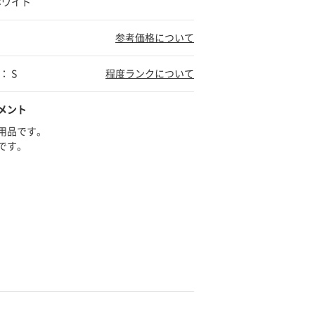
ホワイト
参考価格について
： S
程度ランクについて
メント
用品です。
です。