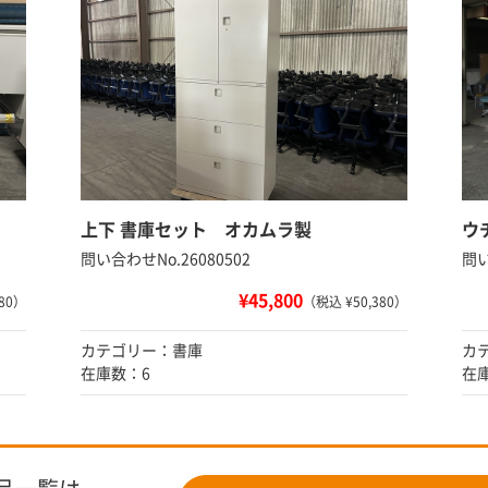
上下 書庫セット オカムラ製
ウ
問い合わせNo.26080502
問い
¥45,800
80）
（税込 ¥50,380）
カテゴリー：書庫
カ
在庫数：6
在