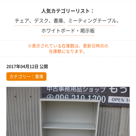
人気カテゴリーリスト：
チェア
、
デスク
、
書庫
、
ミーティングテーブル
、
ホワイトボード・掲示板
※表示されている在庫数は、更新日時点の
在庫数になります。
2017年04月12日 公開
カテゴリー：
書庫