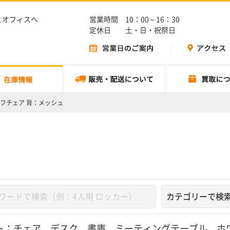
とオフィスへ
営業時間 10：00～16：30
定休日 土・日・祝祭日
フチェア 背：メッシュ
ト：
チェア
、
デスク
、
書庫
、
ミーティングテーブル
、
ホ