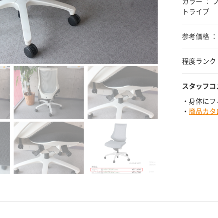
カラー ：
トライプ
参考価格 ： ¥
程度ランク 
スタッフコ
・身体にフ
・
商品カタ