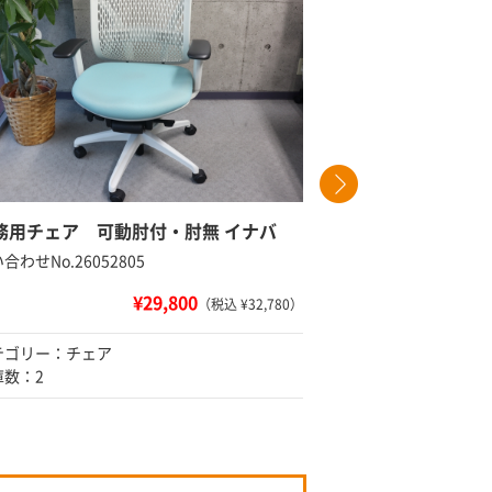
務用チェア 可動肘付・肘無 イナバ
スタック
合わせNo.26052805
問い合わせNo
¥29,800
（税込 ¥32,780）
テゴリー：チェア
カテゴリー
庫数：2
在庫数：22