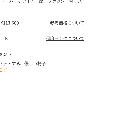
 フレーム：ホワイト 座：ブラック 背：ス
113,600
参考価格について
： B
程度ランクについて
メント
ィットする、優しい椅子
ログ