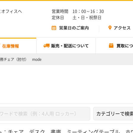
とオフィスへ
営業時間 10：00～16：30
定休日 土・日・祝祭日
務チェア（肘付） mode
ト：
チェア
、
デスク
、
書庫
、
ミーティングテーブル
、
ホ