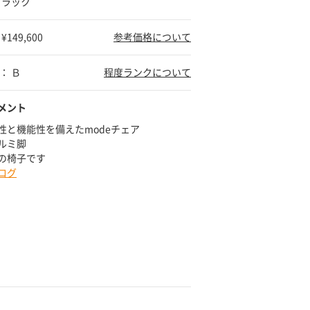
ブラック
149,600
参考価格について
： Ｂ
程度ランクについて
メント
性と機能性を備えたmodeチェア
ルミ脚
の椅子です
ログ