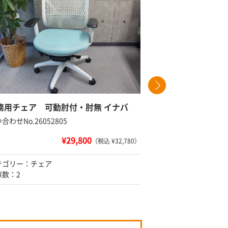
務用チェア 可動肘付・肘無 イナバ
スタック
合わせNo.26052805
問い合わせNo
¥29,800
（税込 ¥32,780）
テゴリー：チェア
カテゴリー
庫数：2
在庫数：22