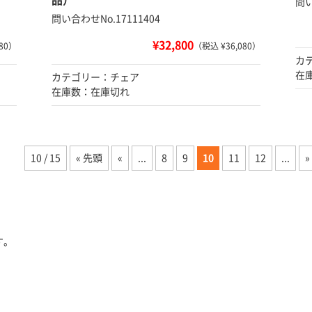
品）
問い
問い合わせNo.17111404
¥32,800
80）
（税込 ¥36,080）
カ
在
カテゴリー：チェア
在庫数：在庫切れ
10 / 15
« 先頭
«
...
8
9
10
11
12
...
»
す。
。