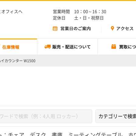
とオフィスへ
営業時間 10：00～16：30
定休日 土・日・祝祭日
ハイカウンター W1500
ト：
チェア
、
デスク
、
書庫
、
ミーティングテーブル
、
ホ