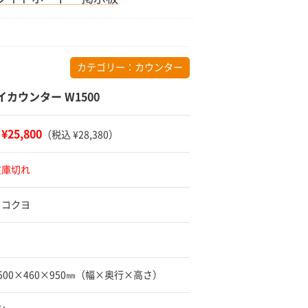
カテゴリー：
カウンター
イカウンター W1500
¥25,800
：
（税込 ¥28,380）
在庫切れ
 コクヨ
1500×460×950㎜（幅×奥行×高さ）