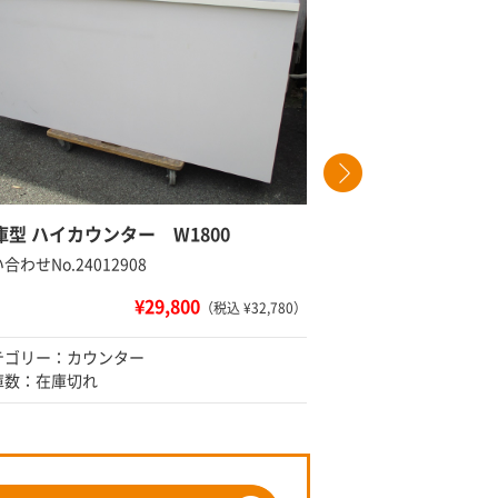
庫型 ハイカウンター W1800
オカムラ 
合わせNo.24012908
問い合わせNo
¥29,800
（税込 ¥32,780）
テゴリー：カウンター
カテゴリー
庫数：在庫切れ
在庫数：在