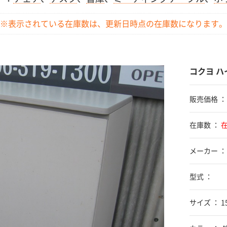
※表示されている在庫数は、更新日時点の
在庫数になります。
コクヨ ハ
販売価格 
在庫数 ：
メーカー ：
型式 ：
サイズ ： 