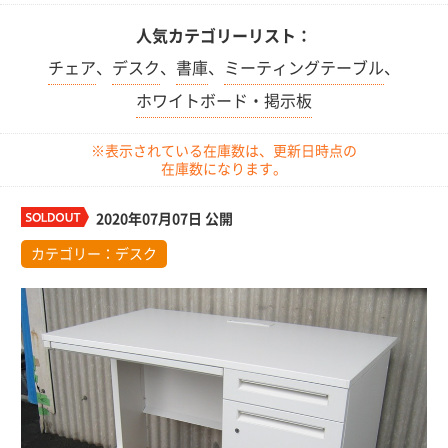
人気カテゴリーリスト：
チェア
、
デスク
、
書庫
、
ミーティングテーブル
、
ホワイトボード・掲示板
※表示されている在庫数は、更新日時点の
在庫数になります。
2020年07月07日 公開
カテゴリー：
デスク