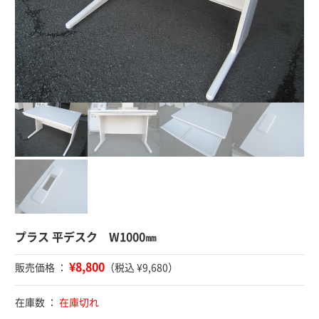
プラス 平デスク W1000㎜
¥8,800
販売価格 ：
（税込 ¥9,680）
在庫数 ：
在庫切れ