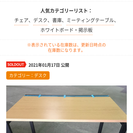
人気カテゴリーリスト：
チェア
、
デスク
、
書庫
、
ミーティングテーブル
、
ホワイトボード・掲示板
※表示されている在庫数は、更新日時点の
在庫数になります。
2021年01月17日 公開
カテゴリー：
デスク