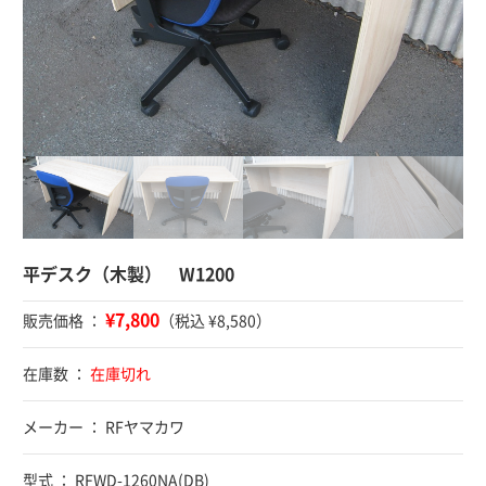
平デスク（木製） W1200
¥7,800
販売価格 ：
（税込 ¥8,580）
在庫数 ：
在庫切れ
メーカー ： RFヤマカワ
型式 ： RFWD-1260NA(DB)