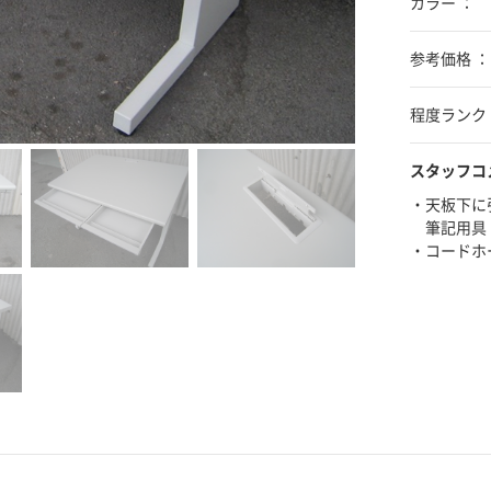
カラー ：
参考価格 ：
程度ランク 
スタッフコ
・天板下に
筆記用具
・コードホ