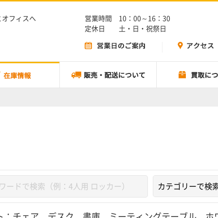
とオフィスへ
営業時間 10：00～16：30
定休日 土・日・祝祭日
ト：
チェア
、
デスク
、
書庫
、
ミーティングテーブル
、
ホ