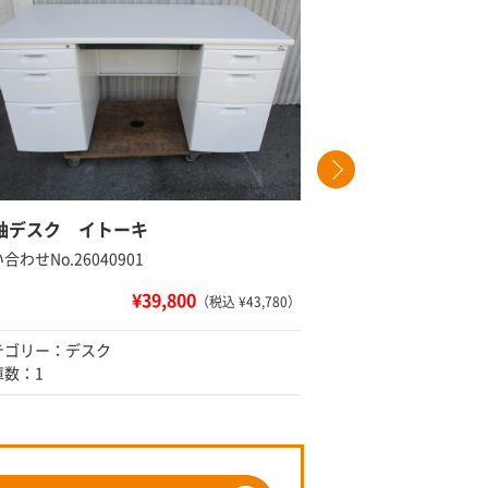
袖デスク イトーキ
コクヨ 片
合わせNo.26040901
問い合わせNo
¥39,800
（税込 ¥43,780）
テゴリー：デスク
カテゴリー
庫数：1
在庫数：2