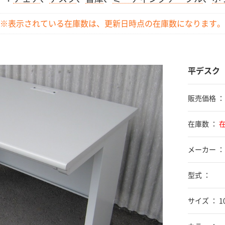
※表示されている在庫数は、更新日時点の
在庫数になります。
平デスク
販売価格 
在庫数 ：
メーカー ：
型式 ：
サイズ ： 