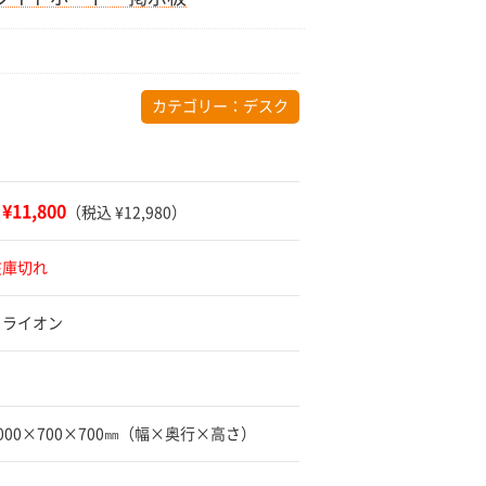
カテゴリー：
デスク
¥11,800
：
（税込 ¥12,980）
在庫切れ
 ライオン
1000×700×700㎜（幅×奥行×高さ）