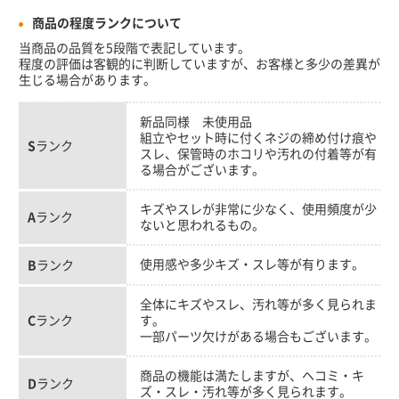
商品の程度ランクについて
当商品の品質を5段階で表記しています。
程度の評価は客観的に判断していますが、お客様と多少の差異が
生じる場合があります。
新品同様 未使用品
組立やセット時に付くネジの締め付け痕や
S
ランク
スレ、保管時のホコリや汚れの付着等が有
る場合がございます。
キズやスレが非常に少なく、使用頻度が少
A
ランク
ないと思われるもの。
使用感や多少キズ・スレ等が有ります。
B
ランク
全体にキズやスレ、汚れ等が多く見られま
C
ランク
す。
一部パーツ欠けがある場合もございます。
商品の機能は満たしますが、ヘコミ・キ
D
ランク
ズ・スレ・汚れ等が多く見られます。