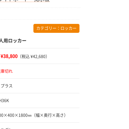
カテゴリー：
ロッカー
8人用ロッカー
¥38,800
：
（税込 ¥42,680）
在庫切れ
 プラス
H36K
900×400×1800㎜（幅×奥行×高さ）