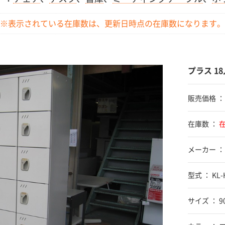
※表示されている在庫数は、更新日時点の
在庫数になります。
プラス 1
販売価格 
在庫数 ：
メーカー ：
型式 ： KL-
サイズ ： 