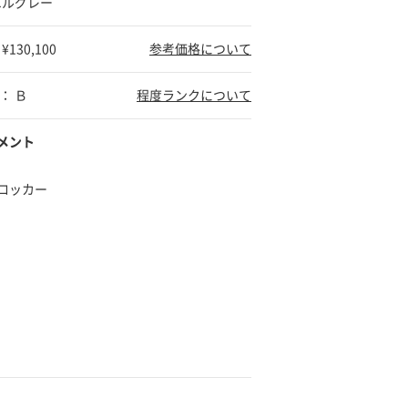
エルグレー
130,100
参考価格について
： Ｂ
程度ランクについて
メント
ロッカー