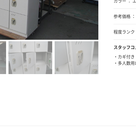
カラー ： 
参考価格 ： ¥
程度ランク 
スタッフコ
・カギ付き
・多人数用