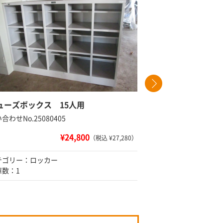
ューズボックス 15人用
4人用ロ
合わせNo.25080405
問い合わせNo
¥24,800
（税込 ¥27,280）
テゴリー：ロッカー
カテゴリー
庫数：1
在庫数：在