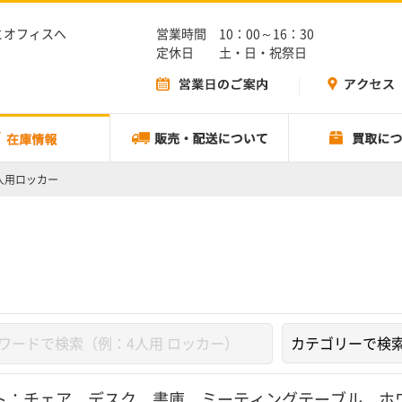
とオフィスへ
営業時間 10：00～16：30
定休日 土・日・祝祭日
8人用ロッカー
ト：
チェア
、
デスク
、
書庫
、
ミーティングテーブル
、
ホ