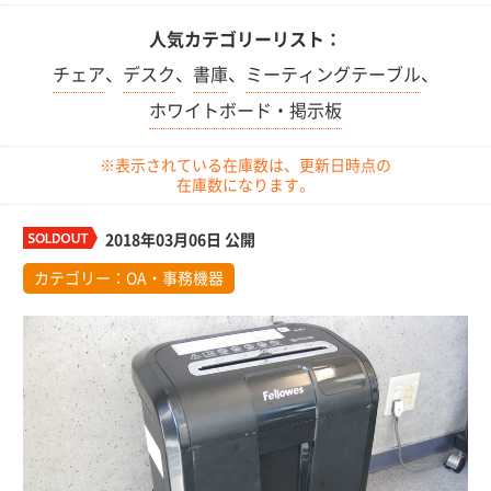
人気カテゴリーリスト：
チェア
、
デスク
、
書庫
、
ミーティングテーブル
、
ホワイトボード・掲示板
※表示されている在庫数は、更新日時点の
在庫数になります。
2018年03月06日 公開
カテゴリー：
OA・事務機器