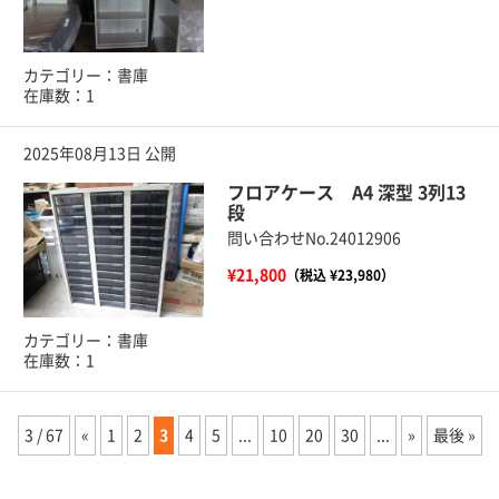
カテゴリー：書庫
在庫数：1
2025年08月13日 公開
フロアケース A4 深型 3列13
段
問い合わせNo.24012906
¥21,800
（税込 ¥23,980）
カテゴリー：書庫
在庫数：1
3 / 67
«
1
2
3
4
5
...
10
20
30
...
»
最後 »