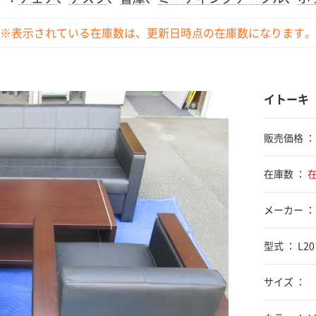
※表示されている在庫数は、更新日時点の
在庫数になります。
イトーキ
販売価格 
在庫数 ：
メーカー ：
型式 ： L
サイズ ：