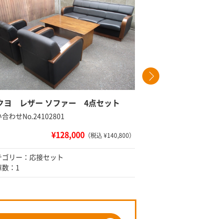
クヨ レザー ソファー 4点セット
応接４点
合わせNo.24102801
問い合わせNo
¥128,000
（税込 ¥140,800）
テゴリー：応接セット
カテゴリー
庫数：1
在庫数：在