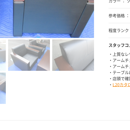
カラー ：
参考価格 ： ¥
程度ランク 
スタッフコ
・上質なレ
・アームチ
・アームチ
・テーブル
・店頭で確
・
L20カタ