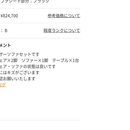
 ソファシート部分：ブラック
824,700
参考価格について
： B
程度ランクについて
メント
ザーソファセットです
ェア×2脚 ソファー×1脚 テーブル×1台
ェア・ソファの状態は良いです
にはキズがございます
認お願いいたします
ログ