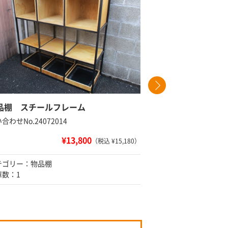
品棚 スチールフレーム
軽量棚 
合わせNo.24072014
問い合わせNo
¥13,800
（税込 ¥15,180）
テゴリー：物品棚
カテゴリー
庫数：1
在庫数：在