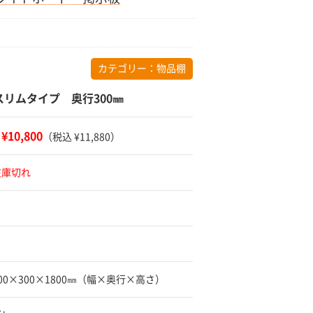
カテゴリー：
物品棚
リムタイプ 奥行300㎜
¥10,800
：
（税込 ¥11,880）
在庫切れ
900×300×1800㎜（幅×奥行×高さ）