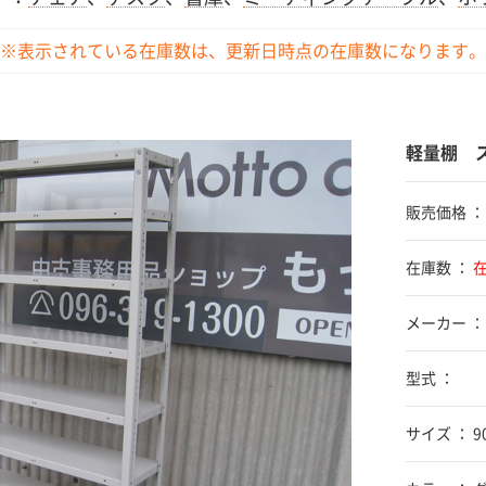
※表示されている在庫数は、更新日時点の
在庫数になります。
軽量棚 ス
販売価格 
在庫数 ：
メーカー ：
型式 ：
サイズ ： 