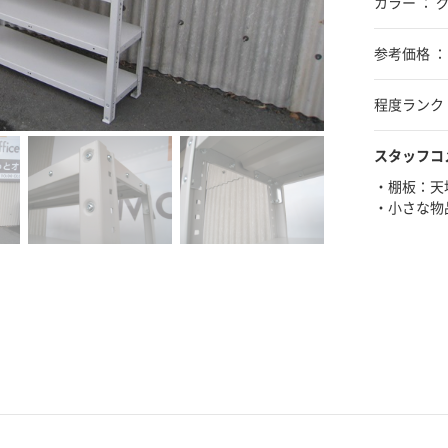
カラー ： 
参考価格 ：
程度ランク 
スタッフコ
・棚板：天
・小さな物