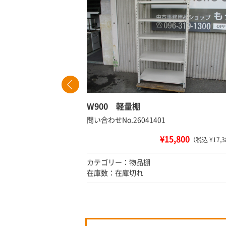
W900 軽量棚
問い合わせNo.26041401
¥15,800
 ¥25,080）
（税込 ¥17,3
カテゴリー：物品棚
在庫数：在庫切れ