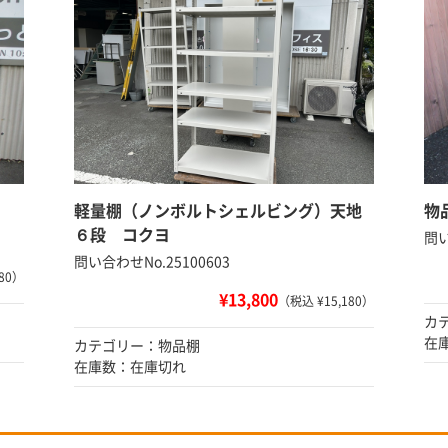
軽量棚（ノンボルトシェルビング）天地
物
６段 コクヨ
問い
問い合わせNo.25100603
80）
¥13,800
（税込 ¥15,180）
カ
在
カテゴリー：物品棚
在庫数：在庫切れ