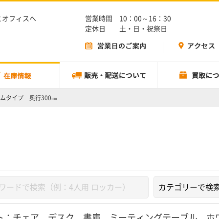
とオフィスへ
営業時間 10：00～16：30
定休日 土・日・祝祭日
ムタイプ 奥行300㎜
ト：
チェア
、
デスク
、
書庫
、
ミーティングテーブル
、
ホ