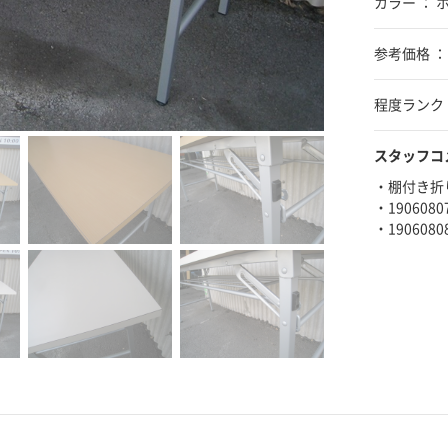
カラー ：
参考価格 ：
程度ランク 
スタッフコ
・棚付き
・19060
・19060