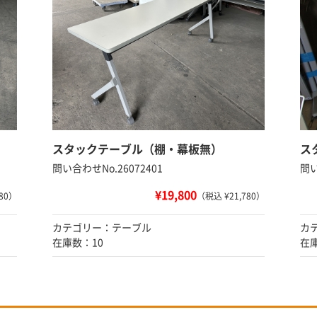
スタックテーブル（棚・幕板無）
ス
問い合わせNo.26072401
問い
¥19,800
80）
（税込 ¥21,780）
カテゴリー：テーブル
カ
在庫数：10
在