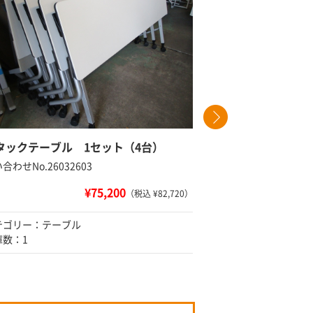
タックテーブル 1セット（4台）
ミーティ
合わせNo.26032603
問い合わせNo
¥75,200
（税込 ¥82,720）
テゴリー：テーブル
カテゴリー
庫数：1
在庫数：1