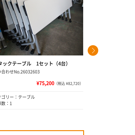
タックテーブル 1セット（4台）
ミーティ
合わせNo.26032603
問い合わせNo
¥75,200
（税込 ¥82,720）
テゴリー：テーブル
カテゴリー
庫数：1
在庫数：1