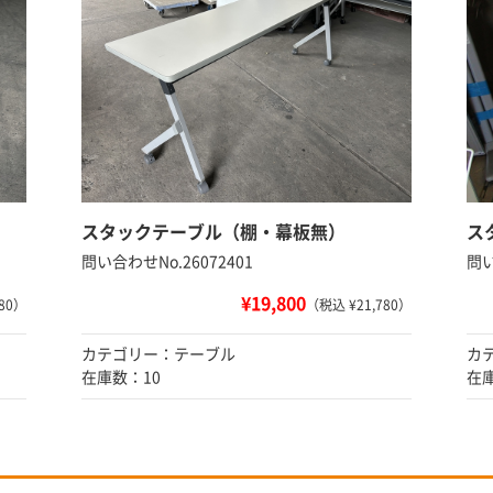
スタックテーブル（棚・幕板無）
ス
問い合わせNo.26072401
問い
¥19,800
80）
（税込 ¥21,780）
カテゴリー：テーブル
カ
在庫数：10
在