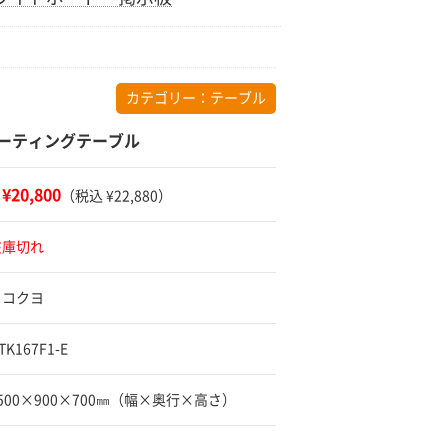
カテゴリー：
テーブル
ミーティングテーブル
¥20,800
：
（税込 ¥22,880）
在庫切れ
 コクヨ
TK167F1-E
1500×900×700㎜（幅×奥行×高さ）