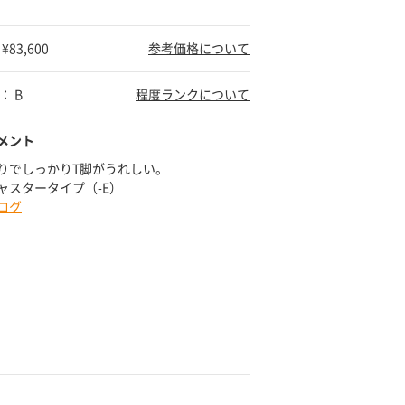
83,600
参考価格について
： B
程度ランクについて
メント
りでしっかりT脚がうれしい。
ャスタータイプ（-E）
ログ