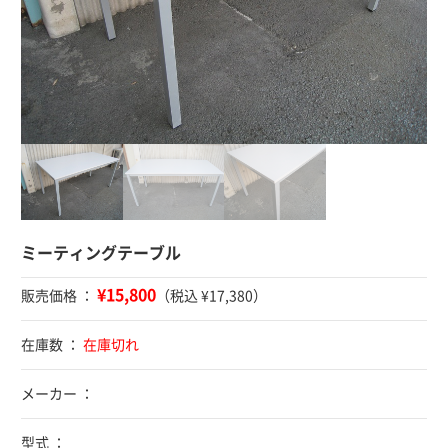
ミーティングテーブル
¥15,800
販売価格 ：
（税込 ¥17,380）
在庫数 ：
在庫切れ
メーカー ：
型式 ：