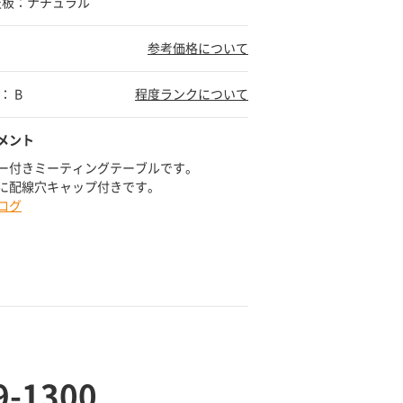
 天板：ナチュラル
参考価格について
： B
程度ランクについて
メント
ー付きミーティングテーブルです。
に配線穴キャップ付きです。
ログ
9-1300