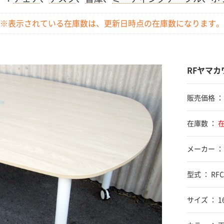
※表示されている在庫数は、更新日時点の
在庫数になります。
RFヤマカ
販売価格 
在庫数 ：
メーカー ：
型式 ： RFC
サイズ ： 