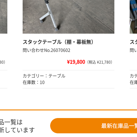
スタックテーブル（棚・幕板無）
ス
問い合わせNo.26070602
問い
¥19,800
80）
（税込 ¥21,780）
カテゴリー：テーブル
カ
在庫数：10
在
品一覧は
新しています