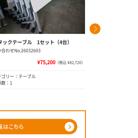
タックテーブル 1セット（4台）
ミーティ
合わせNo.26032603
問い合わせNo
¥75,200
（税込 ¥82,720）
テゴリー：テーブル
カテゴリー
庫数：1
在庫数：1