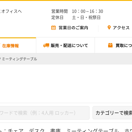
とオフィスへ
営業時間 10：00～16：30
定休日 土・日・祝祭日
ワ ミーティングテーブル
ト：
チェア
、
デスク
、
書庫
、
ミーティングテーブル
、
ホ