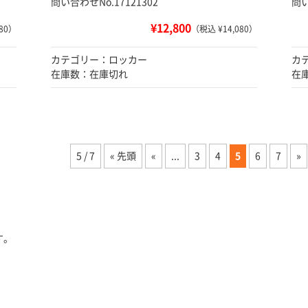
問い合わせNo.17121302
問い
¥12,800
80）
（税込 ¥14,080）
カテゴリー：ロッカー
カ
在庫数：在庫切れ
在
5 / 7
« 先頭
«
...
3
4
5
6
7
»
す。
。