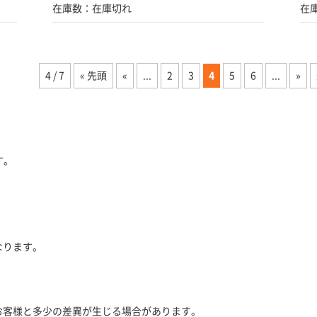
在庫数：在庫切れ
在
4 / 7
« 先頭
«
...
2
3
4
5
6
...
»
す。
。
なります。
お客様と多少の差異が生じる場合があります。